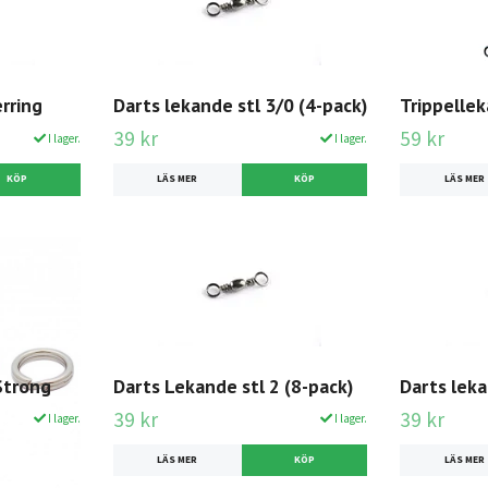
rring
Darts lekande stl 3/0 (4-pack)
Trippelle
39 kr
59 kr
I lager.
I lager.
KÖP
LÄS MER
LÄS MER
Strong
Darts Lekande stl 2 (8-pack)
Darts leka
39 kr
39 kr
I lager.
I lager.
KÖP
LÄS MER
LÄS MER