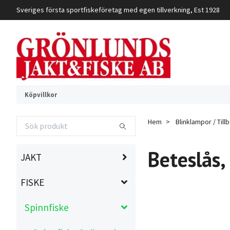
Sveriges första sportfiskeföretag med egen tillverkning, Est 1928
Köpvillkor
Hem
Blinklampor / Til
Beteslås,
JAKT
FISKE
Spinnfiske