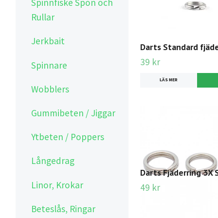
Spinnfiske Spön och
Rullar
Jerkbait
Darts Standard fjäde
39 kr
Spinnare
LÄS MER
Wobblers
Gummibeten / Jiggar
Ytbeten / Poppers
Långedrag
Darts Fjäderring 3X 
Linor, Krokar
49 kr
LÄS MER
Beteslås, Ringar