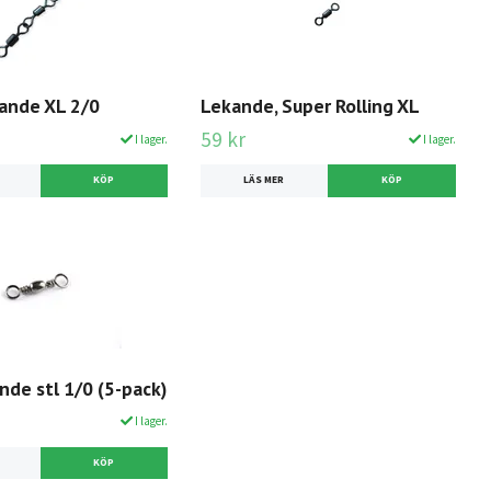
kande XL 2/0
Lekande, Super Rolling XL
59 kr
I lager.
I lager.
LÄS MER
KÖP
nde stl 1/0 (5-pack)
I lager.