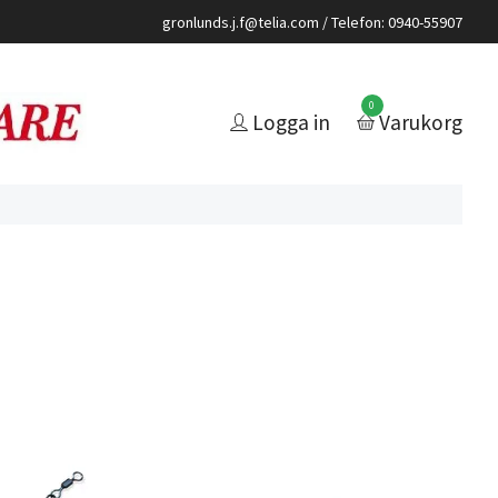
gronlunds.j.f@telia.com
/ Telefon: 0940-55907
0
Logga in
Varukorg