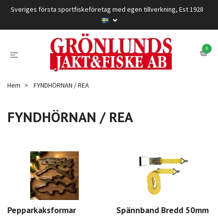
Sveriges första sportfiskeföretag med egen tillverkning, Est 1928
0
Hem
FYNDHÖRNAN / REA
FYNDHÖRNAN / REA
Pepparkaksformar
Spännband Bredd 50mm