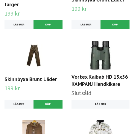
färger
199 kr
199 kr
LÄS MER
KÖP
LÄS MER
KÖP
Vortex Kaibab HD 15x56
Skinnbyxa Brunt Läder
KAMPANJ Handkikare
199 kr
Slutsåld
LÄS MER
KÖP
LÄS MER