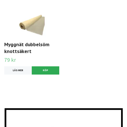
Myggnät dubbelsöm
knottsäkert
79 kr
LÄS MER
KÖP