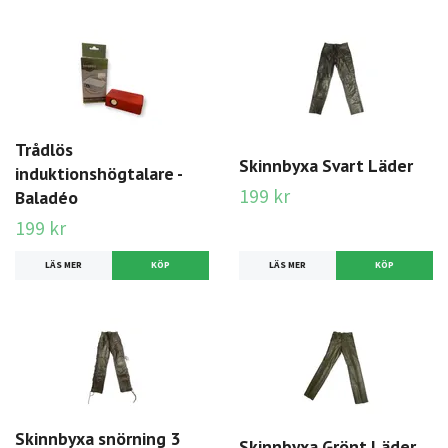
Trådlös
Skinnbyxa Svart Läder
induktionshögtalare -
199 kr
Baladéo
199 kr
LÄS MER
KÖP
LÄS MER
KÖP
Skinnbyxa snörning 3
Skinnbyxa Grönt Läder