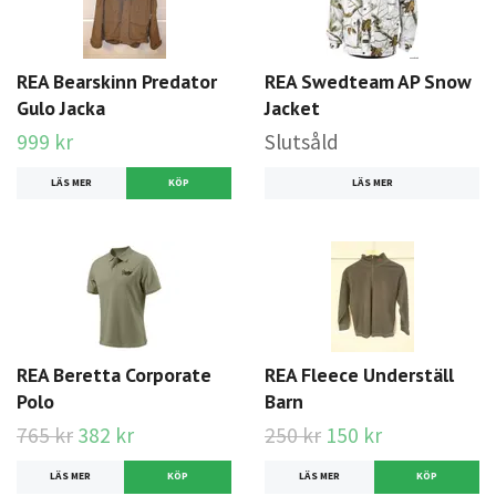
REA Bearskinn Predator
REA Swedteam AP Snow
Gulo Jacka
Jacket
999 kr
Slutsåld
LÄS MER
LÄS MER
REA Beretta Corporate
REA Fleece Underställ
Polo
Barn
765 kr
382 kr
250 kr
150 kr
LÄS MER
KÖP
LÄS MER