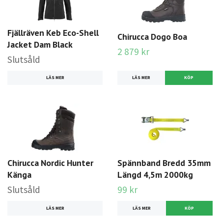
Fjällräven Keb Eco-Shell
Chirucca Dogo Boa
Jacket Dam Black
2 879 kr
Slutsåld
LÄS MER
LÄS MER
KÖP
Chirucca Nordic Hunter
Spännband Bredd 35mm
Känga
Längd 4,5m 2000kg
Slutsåld
99 kr
LÄS MER
LÄS MER