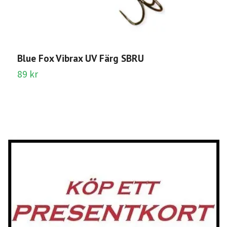
R
Sl
Blue Fox Vibrax UV Färg SBRU
89 kr