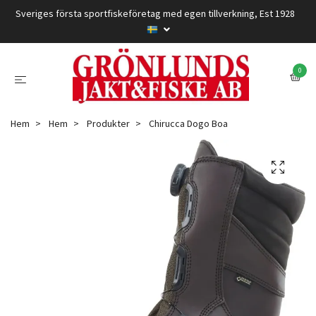
Sveriges första sportfiskeföretag med egen tillverkning, Est 1928
0
Hem
Hem
Produkter
Chirucca Dogo Boa