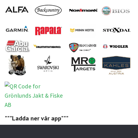
"""Ladda ner vår app"""