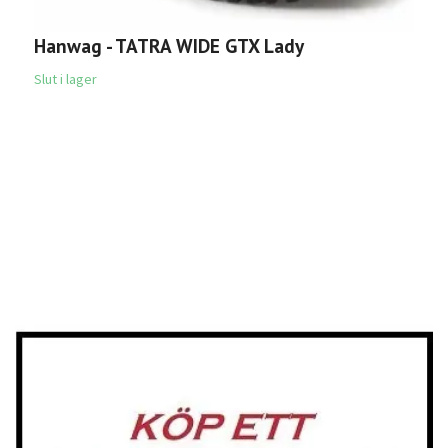
Hanwag - TATRA WIDE GTX Lady
Slut i lager
L
5