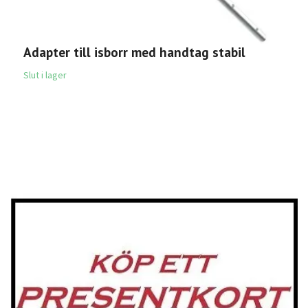
Adapter till isborr med handtag stabil
K
Slut i lager
7