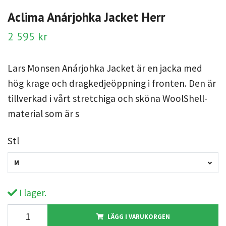
Aclima Anárjohka Jacket Herr
2 595 kr
Lars Monsen Anárjohka Jacket är en jacka med
hög krage och dragkedjeöppning i fronten. Den är
tillverkad i vårt stretchiga och sköna WoolShell-
material som är s
Stl
M
I lager.
LÄGG I VARUKORGEN