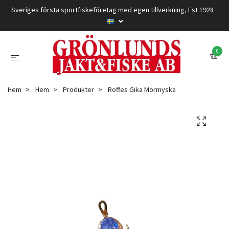
Sveriges första sportfiskeföretag med egen tillverkning, Est 1928
0
Hem
Hem
Produkter
Roffes Gika Mormyska