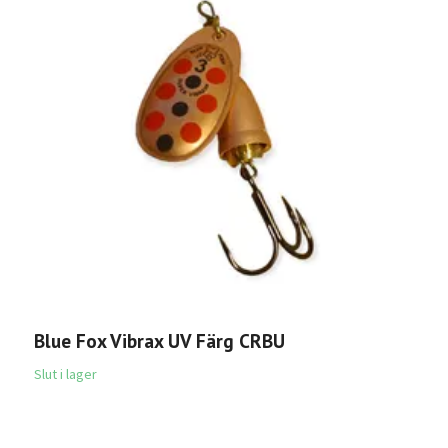
G
6
Blue Fox Vibrax UV Färg CRBU
Slut i lager