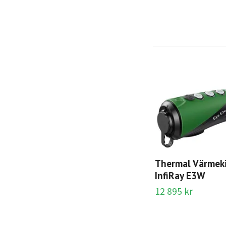
Thermal Värmek
InfiRay E3W
12 895 kr