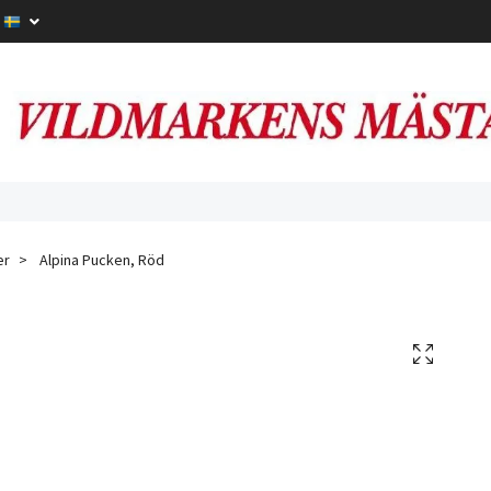
er
Alpina Pucken, Röd