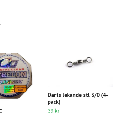
Darts lekande stl 3/0 (4-
pack)
Isr
Ub
39 kr
C
999