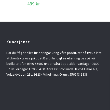
499 kr
Kundtjänst
Har du frågor eller funderingar kring våra produkter så tveka inte
att kontakta oss på
post@gronlundsjf.se
eller ring oss på vår
butikstelefon 0940-55907 under våra öppettider vardagar 09:00-
17:30 Lördagar 10:00-14:00. Adress: Grönlunds Jakt & Fiske AB,
Volgsjövägen 21c, 91234 Vilhelmina, Orgnr: 556543-1938