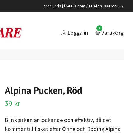
gronlunds.j.f@telia.com
/ Telefon: 0940-55907
0
Logga in
Varukorg
Alpina Pucken, Röd
39 kr
Blinkpirken är lockande och effektiv, då det
kommer till fisket efter Öring och Röding.Alpina