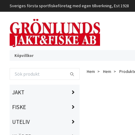
Sveriges första sportfiskeföretag med egen tillverkning, Est 1928
Köpvillkor
Hem
Hem
Produkt
JAKT
FISKE
UTELIV