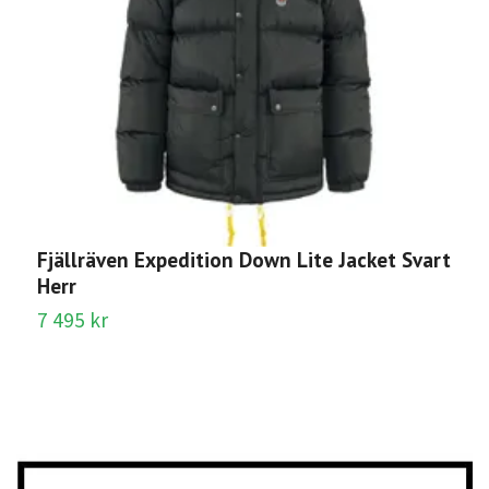
Fjällräven Expedition Down Lite Jacket Svart
N
Herr
v
7 495 kr
3