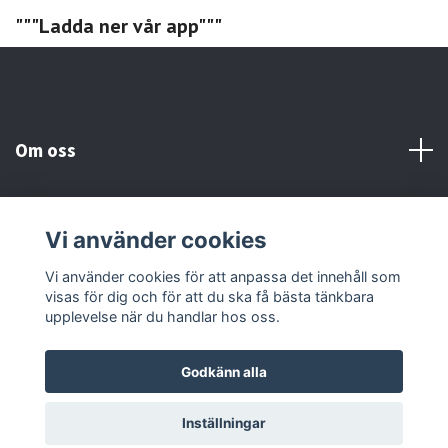
"""Ladda ner vår app"""
Om oss
Kundtjänst
Vi använder cookies
Sociala medier
Vi använder cookies för att anpassa det innehåll som
visas för dig och för att du ska få bästa tänkbara
upplevelse när du handlar hos oss.
Godkänn alla
© 2026 Grönlunds Jakt & Fiske AB
Inställningar