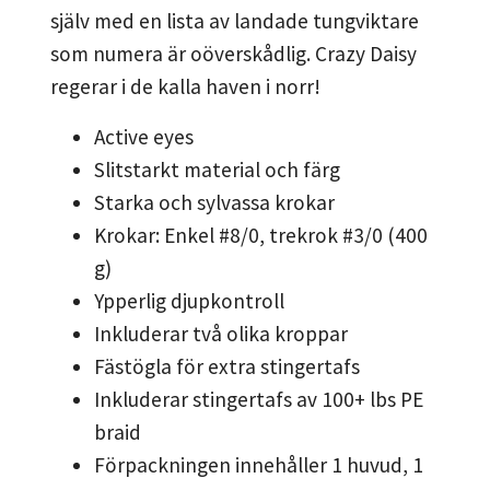
själv med en lista av landade tungviktare
som numera är oöverskådlig. Crazy Daisy
regerar i de kalla haven i norr!
Active eyes
Slitstarkt material och färg
Starka och sylvassa krokar
Krokar: Enkel #8/0, trekrok #3/0 (400
g)
Ypperlig djupkontroll
Inkluderar två olika kroppar
Fästögla för extra stingertafs
Inkluderar stingertafs av 100+ lbs PE
braid
Förpackningen innehåller 1 huvud, 1