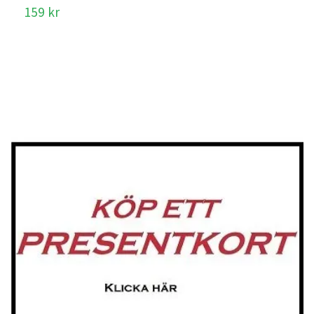
S
159 kr
1