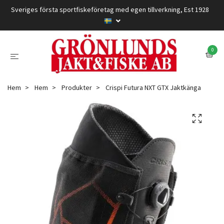
Sveriges första sportfiskeföretag med egen tillverkning, Est 1928
0
Hem
Hem
Produkter
Crispi Futura NXT GTX Jaktkänga