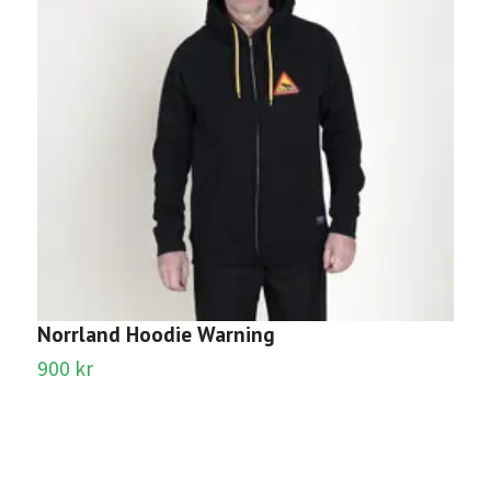
Norrland Hoodie Warning
B
900 kr
9