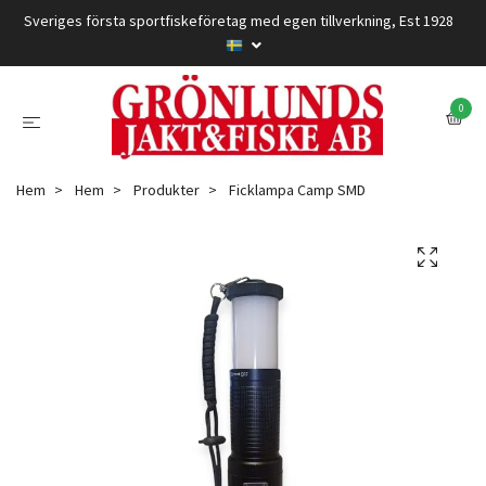
Sveriges första sportfiskeföretag med egen tillverkning, Est 1928
0
Hem
Hem
Produkter
Ficklampa Camp SMD