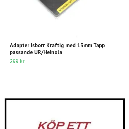
A
Adapter Isborr Kraftig med 13mm Tapp
Sl
passande UR/Heinola
299 kr