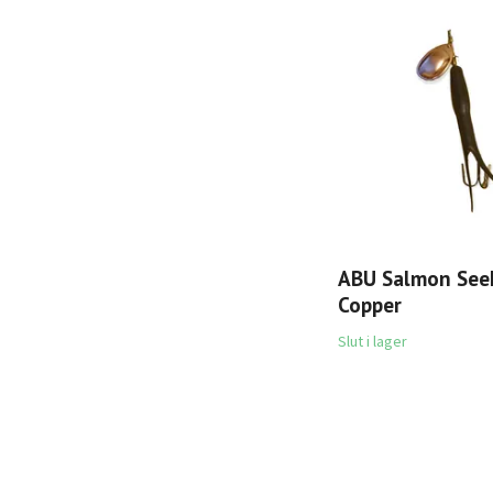
ABU Salmon Seek
Copper
Slut i lager