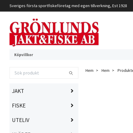
Sveriges första sportfiskeföretag med egen tillverkning, Est 1928
Köpvillkor
Hem
Hem
Produkt
JAKT
FISKE
UTELIV