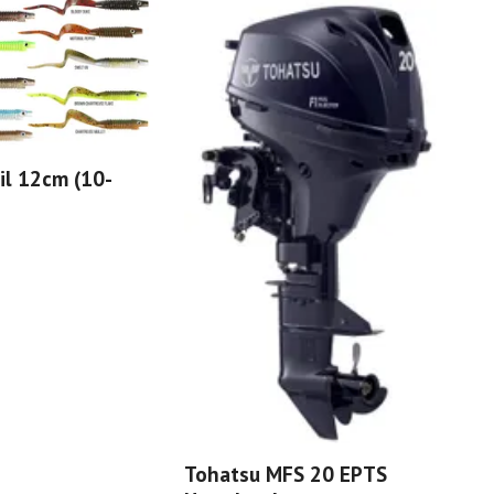
il 12cm (10-
Rof
Slut 
Tohatsu MFS 20 EPTS