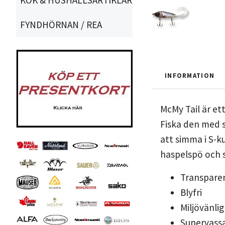
FYNDHÖRNAN / REA
INFORMATION
McMy Tail är ett
Fiska den med s
att simma i S-k
haspelspö och s
Transparent
Blyfri
Miljövänlig
Supervassa