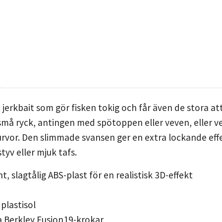
 jerkbait som gör fisken tokig och får även de stora at
må ryck, antingen med spötoppen eller veven, eller v
urvor. Den slimmade svansen ger en extra lockande effe
tyv eller mjuk tafs.
, slagtålig ABS-plast för en realistisk 3D-effekt
 plastisol
 Berkley Fusion19-krokar