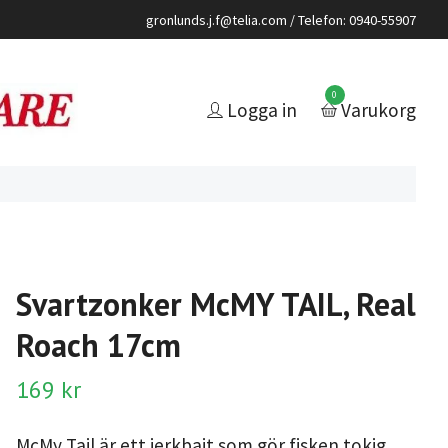
gronlunds.j.f@telia.com
/ Telefon: 0940-55907
0
Logga in
Varukorg
Svartzonker McMY TAIL, Real
Roach 17cm
169 kr
McMy Tail är ett jerkbait som gör fisken tokig