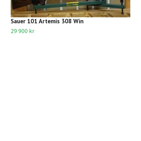
Sauer 101 Artemis 308 Win
29 900 kr
R
8