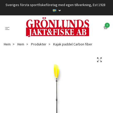
Sveriges första sportfiskeföretag med egen tillverkning, Est 1928
0
Hem
Hem
Produkter
Kajak paddel Carbon fiber