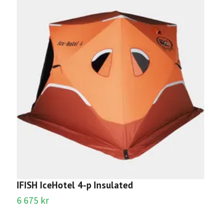
I
1
IFISH IceHotel 4-p Insulated
6 675 kr