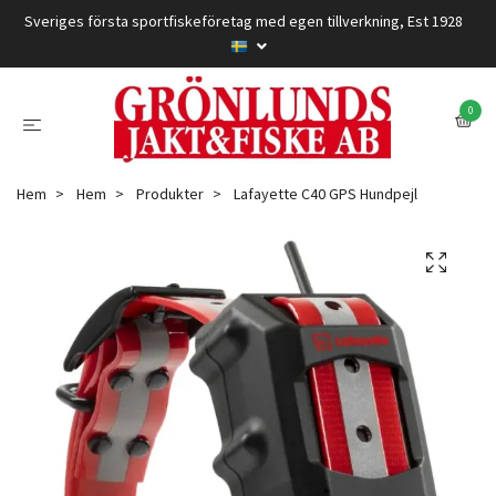
Sveriges första sportfiskeföretag med egen tillverkning, Est 1928
0
Hem
Hem
Produkter
Lafayette C40 GPS Hundpejl