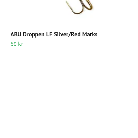
I
1
ABU Droppen LF Silver/Red Marks
59 kr