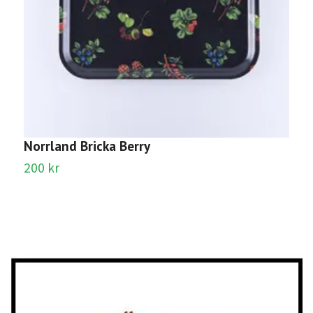
Norrland Bricka Berry
L
200 kr
1