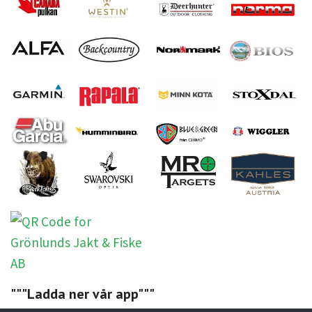
"""Ladda ner vår app"""