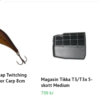
rap Twitching
Magasin Tikka T3/T3x 5-
Rof
ror Carp 8cm
skott Medium
Slut 
799 kr