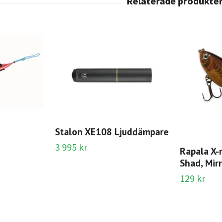
Stalon XE108 Ljuddämpare
3 995 kr
Rapala X-
Shad, Mir
129 kr