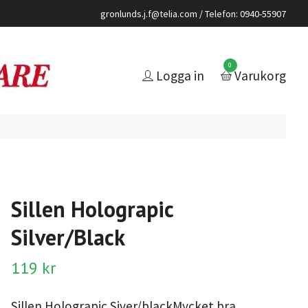
gronlunds.j.f@telia.com
/ Telefon: 0940-55907
0
Logga in
Varukorg
Sillen Holograpic
Silver/Black
119 kr
Sillen Holograpic Siver/blackMycket bra