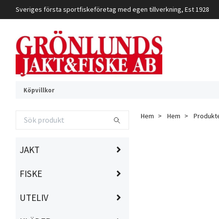
Sveriges första sportfiskeföretag med egen tillverkning, Est 1928
Köpvillkor
Hem
Hem
Produkt
JAKT
FISKE
UTELIV