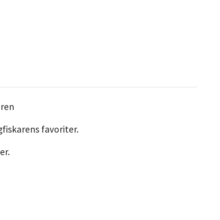
aren
fiskarens favoriter.
er.