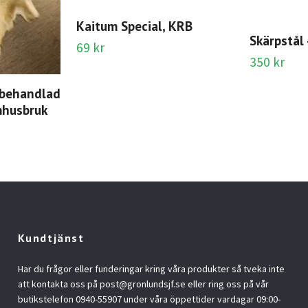
Kaitum Special, KRB
Skärpstål 
69 kr
350 kr
nbehandlad
mhusbruk
Kundtjänst
Har du frågor eller funderingar kring våra produkter så tveka inte
att kontakta oss på
post@gronlundsjf.se
eller ring oss på vår
butikstelefon 0940-55907 under våra öppettider vardagar 09:00-