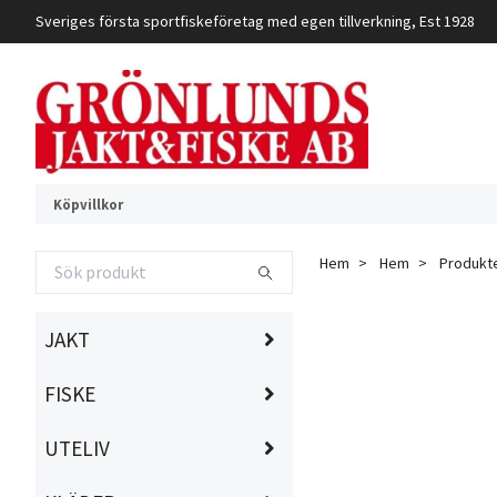
Sveriges första sportfiskeföretag med egen tillverkning, Est 1928
Köpvillkor
Hem
Hem
Produkt
JAKT
FISKE
UTELIV