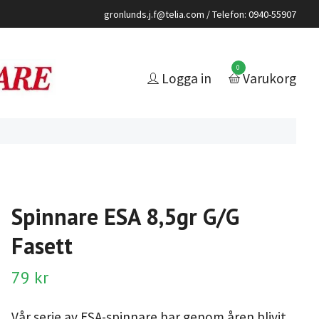
gronlunds.j.f@telia.com
/ Telefon: 0940-55907
0
Logga in
Varukorg
Spinnare ESA 8,5gr G/G
Fasett
79 kr
Vår serie av ESA-spinnare har genom åren blivit