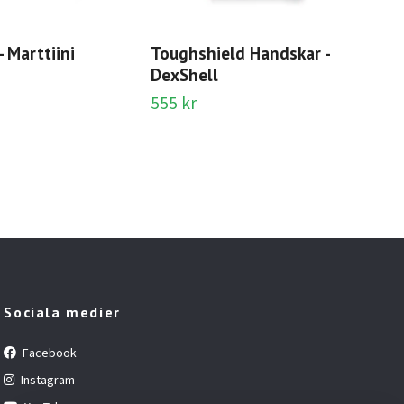
Adj
29 
- Marttiini
Toughshield Handskar -
DexShell
555 kr
Sociala medier
Facebook
Instagram