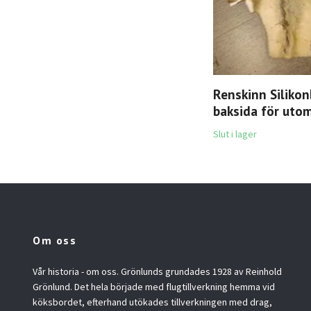
Renskinn Siliko
baksida för uto
Slut i lager
Om oss
Vår historia - om oss. Grönlunds grundades 1928 av Reinhold
Grönlund. Det hela började med flugtillverkning hemma vid
köksbordet, efterhand utökades tillverkningen med drag,