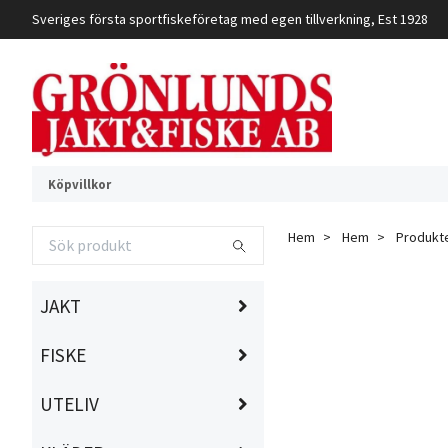
Sveriges första sportfiskeföretag med egen tillverkning, Est 1928
Köpvillkor
Hem
Hem
Produkt
JAKT
FISKE
UTELIV