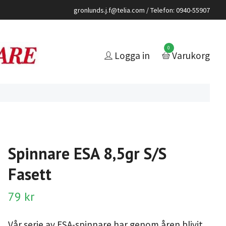
gronlunds.j.f@telia.com
/ Telefon: 0940-55907
0
Logga in
Varukorg
Spinnare ESA 8,5gr S/S
Fasett
79 kr
Vår serie av ESA-spinnare har genom åren blivit