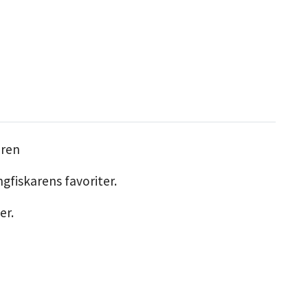
aren
ngfiskarens favoriter.
er.