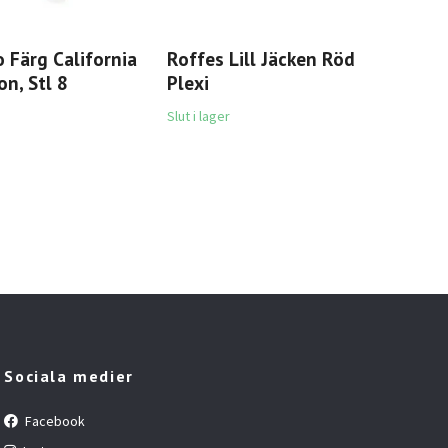
o Färg California
Roffes Lill Jäcken Röd
Fjä
n, Stl 8
Plexi
Win
4 9
Slut i lager
Sociala medier
Facebook