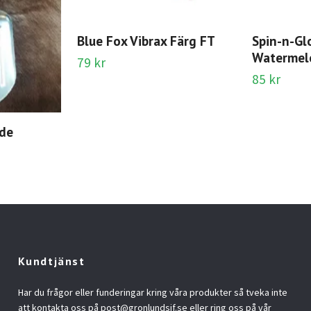
Blue Fox Vibrax Färg FT
Spin-n-Gl
Watermelo
79 kr
85 kr
ade
Kundtjänst
Har du frågor eller funderingar kring våra produkter så tveka inte
att kontakta oss på
post@gronlundsjf.se
eller ring oss på vår