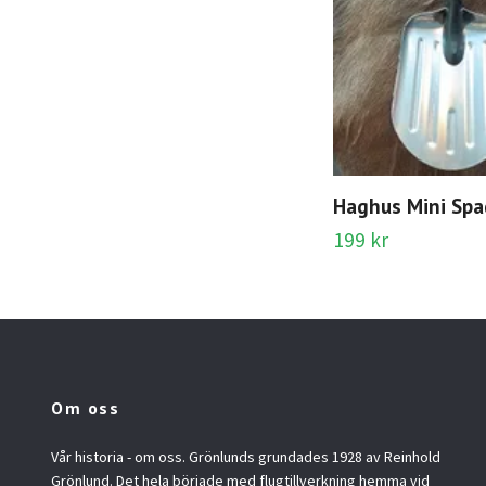
Haghus Mini Sp
199 kr
Om oss
Vår historia - om oss. Grönlunds grundades 1928 av Reinhold
Grönlund. Det hela började med flugtillverkning hemma vid