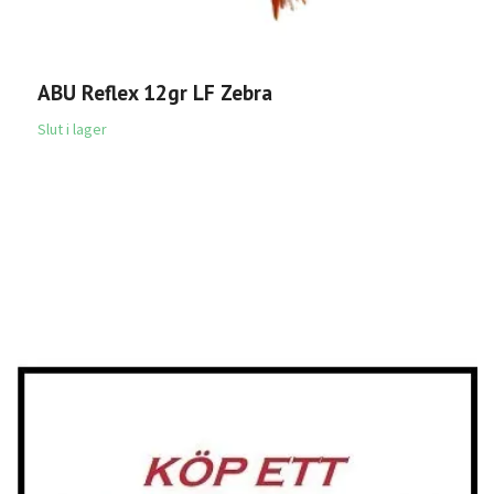
ABU Reflex 12gr LF Zebra
S
B
Slut i lager
1