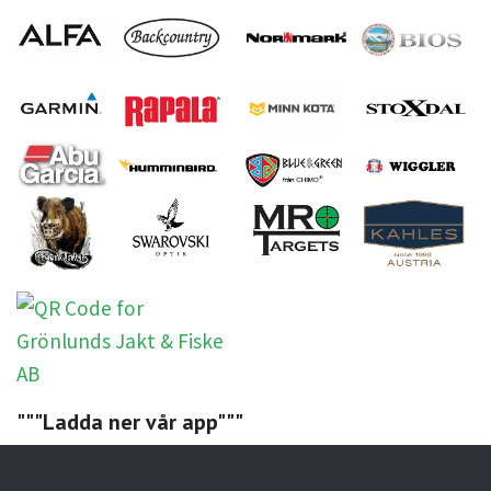
"""Ladda ner vår app"""