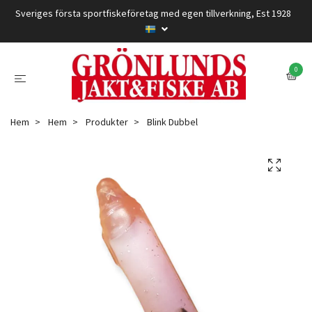
Sveriges första sportfiskeföretag med egen tillverkning, Est 1928
0
Hem
Hem
Produkter
Blink Dubbel