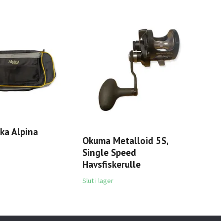
ka Alpina
Okuma Metalloid 5S,
Pow
Single Speed
Gli
Havsfiskerulle
Slut 
Slut i lager