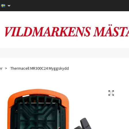
er
Thermacell MR300C24 Myggskydd