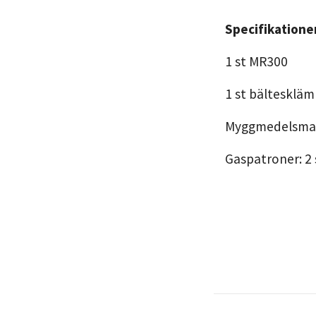
Specifikatione
1 st MR300
1 st bältesklä
Myggmedelsmatt
Gaspatroner: 2 