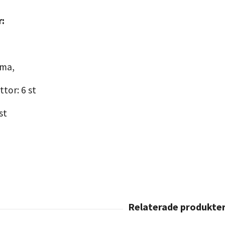
r:
mma,
or: 6 st
st