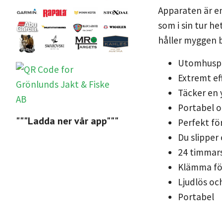
Apparaten är en
som i sin tur 
håller myggen b
Utomhuspr
Extremt ef
Täcker en 
Portabel o
"""Ladda ner vår app"""
Perfekt fö
Du slipper 
24 timmars
Klämma för
Ljudlös och
Portabel