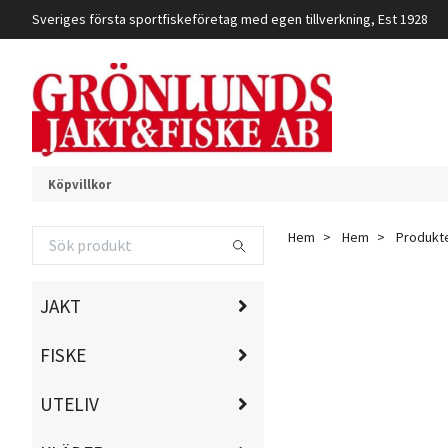
Sveriges första sportfiskeföretag med egen tillverkning, Est 1928
Köpvillkor
Hem
Hem
Produkt
JAKT
FISKE
UTELIV