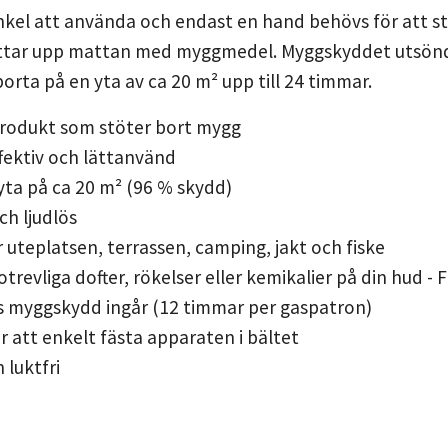
kel att använda och endast en hand behövs för att sta
hettar upp mattan med myggmedel. Myggskyddet utsöndr
orta på en yta av ca 20 m² upp till 24 timmar.
odukt som stöter bort mygg
fektiv och lättanvänd
yta på ca 20 m² (96 % skydd)
ch ljudlös
r uteplatsen, terrassen, camping, jakt och fiske
otrevliga dofter, rökelser eller kemikalier på din hud -
 myggskydd ingår (12 timmar per gaspatron)
 att enkelt fästa apparaten i bältet
 luktfri