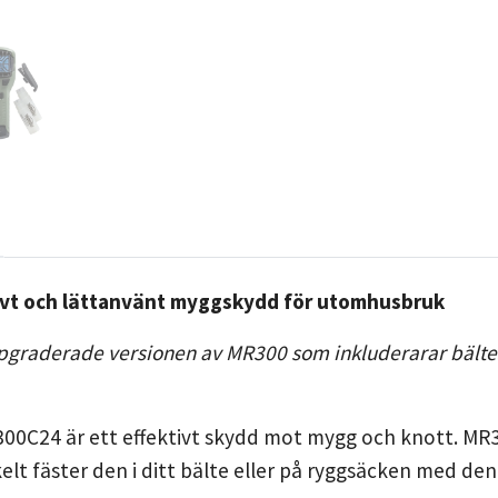
ivt och lättanvänt myggskydd för utomhusbruk
pgraderade versionen av MR300 som inkluderarar bälte
0C24 är ett effektivt skydd mot mygg och knott. MR30
elt fäster den i ditt bälte eller på ryggsäcken med 