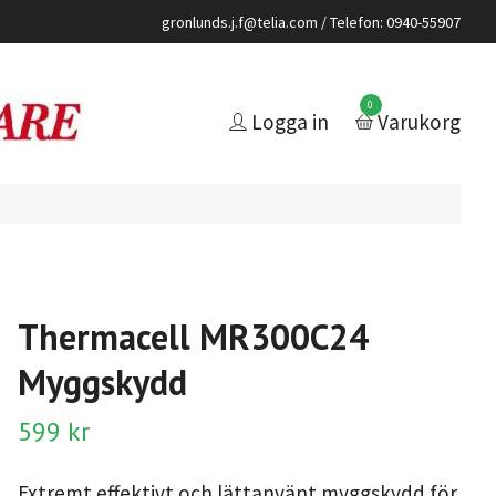
gronlunds.j.f@telia.com
/ Telefon: 0940-55907
0
Logga in
Varukorg
Thermacell MR300C24
Myggskydd
599 kr
Extremt effektivt och lättanvänt myggskydd för