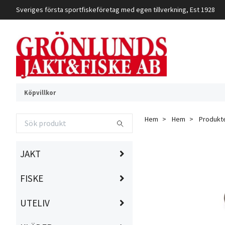
Sveriges första sportfiskeföretag med egen tillverkning, Est 1928
Köpvillkor
Hem
Hem
Produkt
JAKT
FISKE
UTELIV