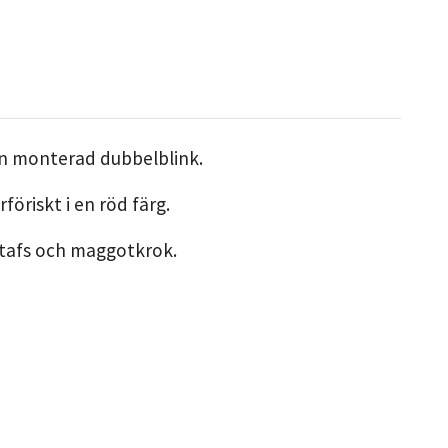
 en monterad dubbelblink.
öriskt i en röd färg.
tafs och maggotkrok.