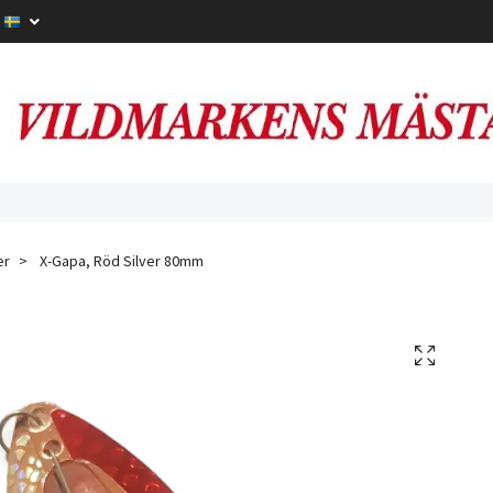
er
X-Gapa, Röd Silver 80mm