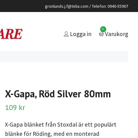
gronlunds.j.f@telia.com
/ Telefon: 0940-55907
0
Logga in
Varukorg
X-Gapa, Röd Silver 80mm
109 kr
X-Gapa blänket från Stoxdal är ett populärt
blänke för Röding, med en monterad