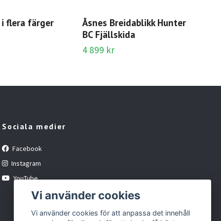
Mul
2 9
i flera färger
Åsnes Breidablikk Hunter
BC Fjällskida
4 899 kr
Sociala medier
Facebook
Instagram
YouTube
Vi använder cookies
Vi använder cookies för att anpassa det innehåll