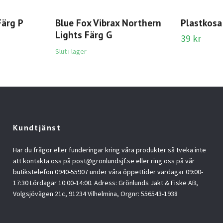
Färg P
Blue Fox Vibrax Northern
Plastkosa 
Lights Färg G
39 kr
Slut i lager
Kundtjänst
Har du frågor eller funderingar kring våra produkter så tveka inte
att kontakta oss på
post@gronlundsjf.se
eller ring oss på vår
butikstelefon 0940-55907 under våra öppettider vardagar 09:00-
17:30 Lördagar 10:00-14:00. Adress: Grönlunds Jakt & Fiske AB,
Volgsjövägen 21c, 91234 Vilhelmina, Orgnr: 556543-1938