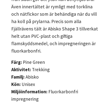
Även innertältet är rymligt med torklina
och nätfickor som är behändiga när du vill
ha koll på prylarna. Precis som alla
Fjällrävens tält är Abisko Shape 3 tillverkat
helt utan PVC-plast och giftiga
flamskyddsmedel, och impregneringen är
fluorkarbonfri.
Färg:
Pine Green
Aktivitet:
Trekking
Familj:
Abisko
Kön:
Unisex
Miljöinformation:
Fluorkarbonfri
impregnering