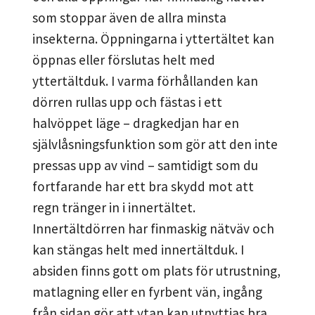
som stoppar även de allra minsta
insekterna. Öppningarna i yttertältet kan
öppnas eller förslutas helt med
yttertältduk. I varma förhållanden kan
dörren rullas upp och fästas i ett
halvöppet läge – dragkedjan har en
självlåsningsfunktion som gör att den inte
pressas upp av vind – samtidigt som du
fortfarande har ett bra skydd mot att
regn tränger in i innertältet.
Innertältdörren har finmaskig nätväv och
kan stängas helt med innertältduk. I
absiden finns gott om plats för utrustning,
matlagning eller en fyrbent vän, ingång
från sidan gör att ytan kan utnyttjas bra.