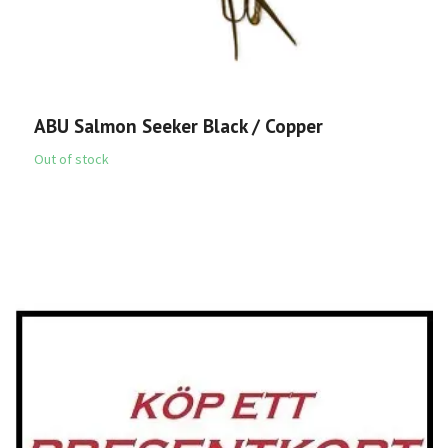
K
6
ABU Salmon Seeker Black / Copper
Out of stock