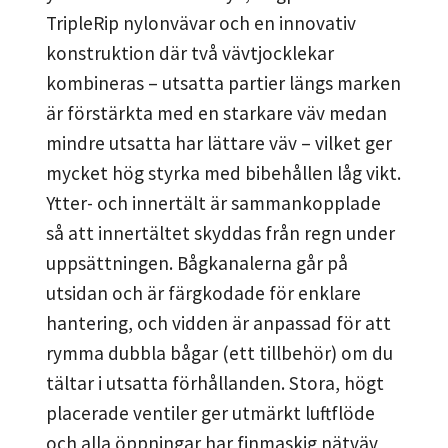
TripleRip nylonvävar och en innovativ
konstruktion där två vävtjocklekar
kombineras – utsatta partier längs marken
är förstärkta med en starkare väv medan
mindre utsatta har lättare väv – vilket ger
mycket hög styrka med bibehållen låg vikt.
Ytter- och innertält är sammankopplade
så att innertältet skyddas från regn under
uppsättningen. Bågkanalerna går på
utsidan och är färgkodade för enklare
hantering, och vidden är anpassad för att
rymma dubbla bågar (ett tillbehör) om du
tältar i utsatta förhållanden. Stora, högt
placerade ventiler ger utmärkt luftflöde
och alla öppningar har finmaskig nätväv