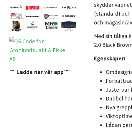
skyddar vapnet
(standard) och 
och magasin/av
Med sin tåliga 
2.0 Black Brown
Egenskaper:
"""Ladda ner vår app"""
Omdesignat
Förbättrad
Justerbar 
Dubbel han
Nya greppi
Viktoptime
Lådan perm