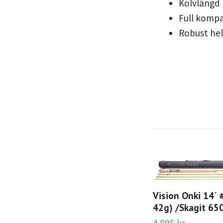
Kolvlängd 
Full kompa
Robust hel
Vision Onki 14´ 
42g) /Skagit 65
4 895 kr