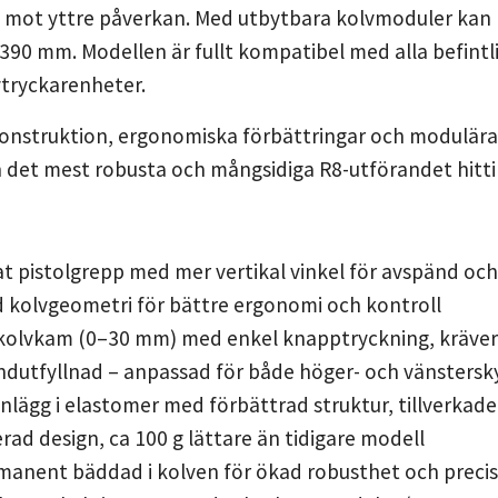
 mot yttre påverkan. Med utbytbara kolvmoduler kan 
390 mm. Modellen är fullt kompatibel med alla befint
tryckarenheter.
konstruktion, ergonomiska förbättringar och modulära
 det mest robusta och mångsidiga R8-utförandet hittil
 pistolgrepp med mer vertikal vinkel för avspänd och s
 kolvgeometri för bättre ergonomi och kontroll
kolvkam (0–30 mm) med enkel knapptryckning, kräver
dutfyllnad – anpassad för både höger- och vänstersk
nlägg i elastomer med förbättrad struktur, tillverkad
rad design, ca 100 g lättare än tidigare modell
anent bäddad i kolven för ökad robusthet och precis