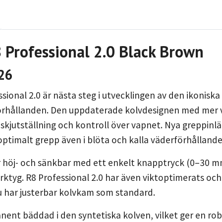
8 Professional 2.0 Black Brown
26
ssional 2.0 är nästa steg i utvecklingen av den ikoniska
örhållanden. Den uppdaterade kolvdesignen med mer v
skjutställning och kontroll över vapnet. Nya greppin
 optimalt grepp även i blöta och kalla väderförhållande
öj- och sänkbar med ett enkelt knapptryck (0–30 mm), 
rktyg. R8 Professional 2.0 har även viktoptimerats och
u har justerbar kolvkam som standard.
ent bäddad i den syntetiska kolven, vilket ger en ro