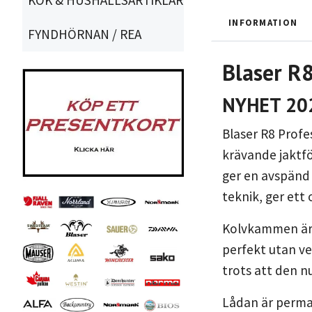
INFORMATION
FYNDHÖRNAN / REA
Blaser R
NYHET 20
Blaser R8 Profe
krävande jaktf
ger en avspänd 
teknik, ger ett
Kolvkammen är h
perfekt utan ve
trots att den n
Lådan är perman