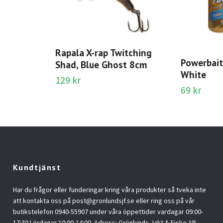
Rapala X-rap Twitching
Powerbai
Shad, Blue Ghost 8cm
White
129 kr
69 kr
Kundtjänst
Har du frågor eller funderingar kring våra produkter så tveka inte
att kontakta oss på
post@gronlundsjf.se
eller ring oss på vår
butikstelefon 0940-55907 under våra öppettider vardagar 09:00-
17:30 Lördagar 10:00-14:00. Adress: Grönlunds Jakt & Fiske AB,