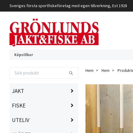
Sveriges första sportfiskeföretag med egen tillverkning, Est 1928
Köpvillkor
Hem
Hem
Produkt
JAKT
FISKE
UTELIV