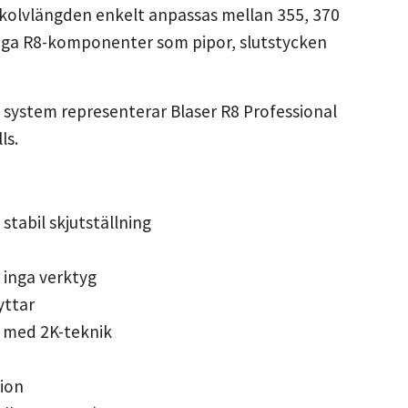
kolvlängden enkelt anpassas mellan 355, 370
liga R8-komponenter som pipor, slutstycken
 system representerar Blaser R8 Professional
ls.
tabil skjutställning
 inga verktyg
yttar
e med 2K-teknik
ion