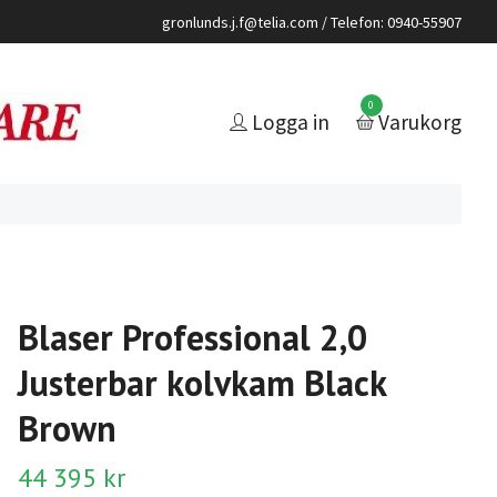
gronlunds.j.f@telia.com
/ Telefon: 0940-55907
0
Logga in
Varukorg
Blaser Professional 2,0
Justerbar kolvkam Black
Brown
44 395 kr