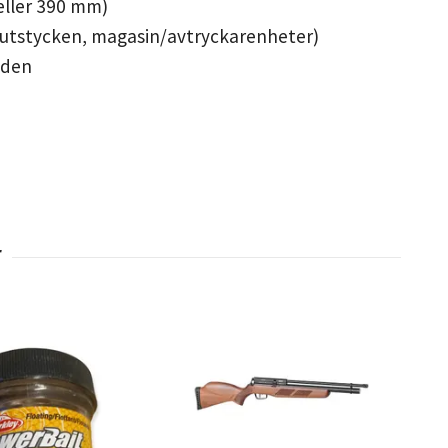
eller 390 mm)
slutstycken, magasin/avtryckarenheter)
nden