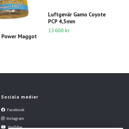
Luftgevär Gamo Coyote
PCP 4,5mm
13 600 kr
t Power Maggot
The
109
Sociala medier
Facebook
Instagram
YouTube