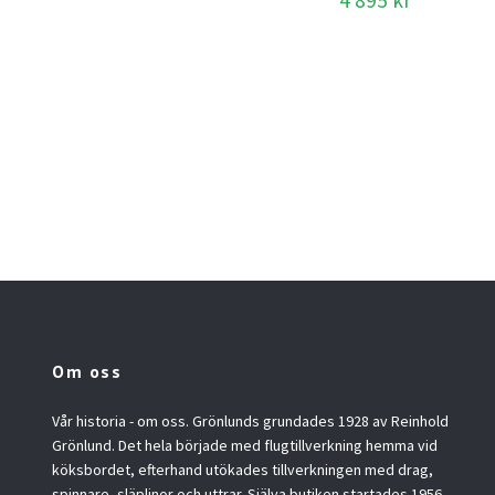
Om oss
Vår historia - om oss. Grönlunds grundades 1928 av Reinhold
Grönlund. Det hela började med flugtillverkning hemma vid
köksbordet, efterhand utökades tillverkningen med drag,
spinnare, släplinor och uttrar. Själva butiken startades 1956.