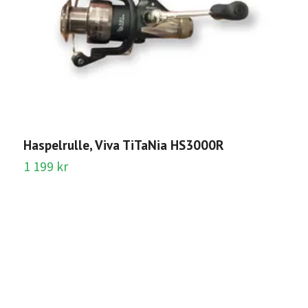
Haspelrulle, Viva TiTaNia HS3000R
R
1 199 kr
Sl